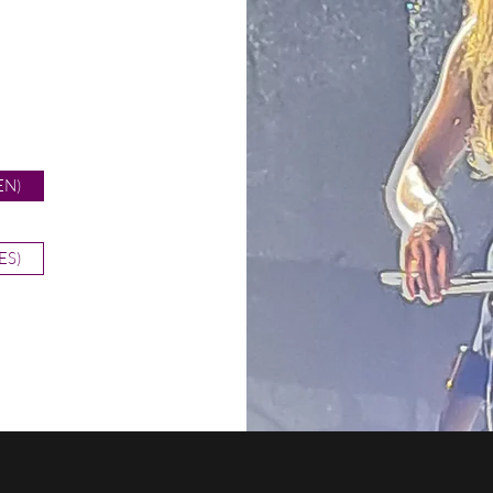
EN)
ES)