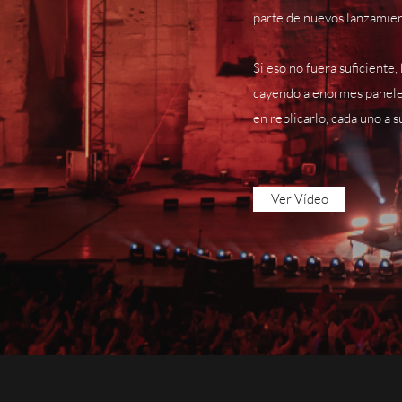
parte de nuevos lanzamient
Si eso no fuera suficiente
cayendo a enormes paneles 
en replicarlo, cada uno a 
Ver Vídeo