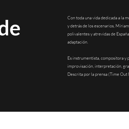
 de
Con toda una vida dedicada a la m
y detrás de los escenarios, Míriam
polivalentes y atrevidas de Españ
adaptación.
Es instrumentista, compositora y 
improvisación, interpretación, gr
Descrita por la prensa (Time Out N