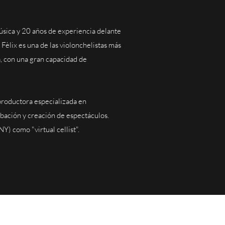
úsica y 20 años de experiencia delante
 Fèlix es una de las violonchelistas más
a, con una gran capacidad de
productora especializada en
abación y creación de espectáculos.
Y) como "virtual cellist".