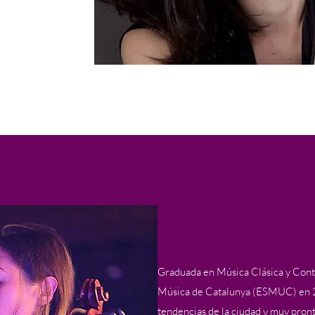
Graduada en Música Clásica y Cont
Música de Catalunya (ESMUC) en 20
tendencias de la ciudad y muy pronto