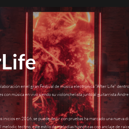
Life
laboración en el gran Festival de música electrónica "After Life" dent
s con música en vivo siendo su violonchelista junto al guitarrista Andr
us inicios en 2016, se puede decir con pruebas ha marcado una nueva d
 melodic techno, este estilo de melodías hipnóticas con anclaje de raíc