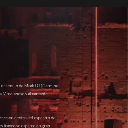
ro del equip de Mrak DJ (Carmine
ea Moscianese y al cantante
irección dentro del espectro de
es trance se esparce en gran