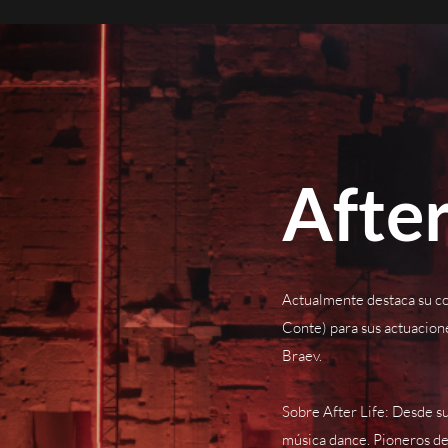
After
Actualmente destaca su co
Conte) para sus actuacione
Braev.
Sobre After Life: Desde s
música dance. Pioneros del