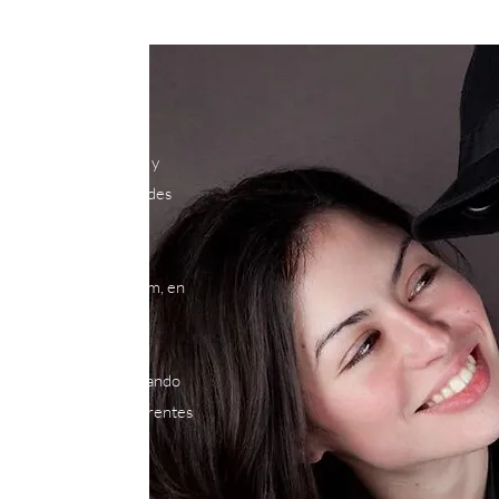
sla del Mediterráneo y
ueña por sus cualidades
a partir de 2001 y fue
talento en diferentes
a de Música de Chetham, en
n su instrumento tocando
y participando en diferentes
a), y como modelo de