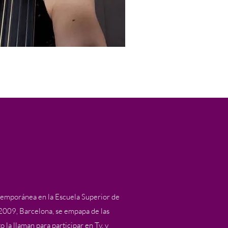
emporánea en la Escuela Superior de
09, Barcelona, ​​se empapa de las
 la llaman para participar en Tv, y