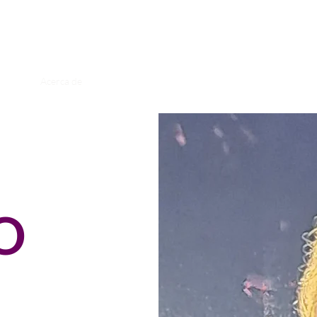
Míriam Fèlix
Acerca de
Música
Producción
Arte
Contacto
O