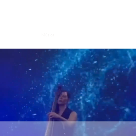
Míriam Fèlix
Acerca de
Música
Producción
Arte
Contacto