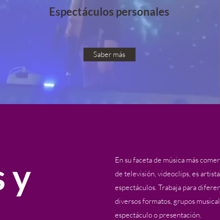
Espectáculos personales
Saber más
 y
En su faceta de música más comer
de televisión, videoclips, es artis
espectáculos. Trabaja para difer
diversos formatos, grupos musical
espectáculo o presentación.